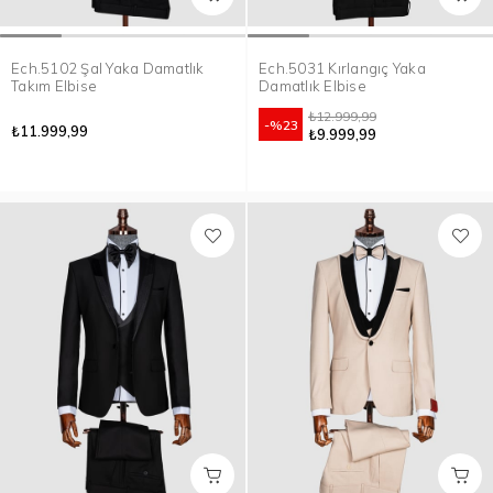
Ech.5102 Şal Yaka Damatlık
Ech.5031 Kırlangıç Yaka
Takım Elbise
Damatlık Elbise
₺12.999,99
%23
₺11.999,99
₺9.999,99