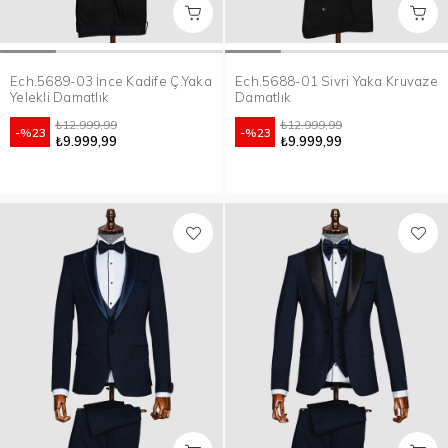
Ech.5689-03 İnce Kadife Ç.Yaka
Ech.5688-01 Sivri Yaka Kruvaze
Yelekli Damatlık
Damatlık
₺12.999,99
₺12.999,99
%23
%23
₺9.999,99
₺9.999,99