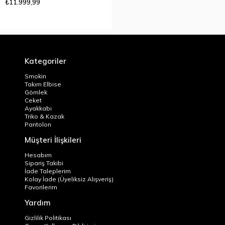
₺11.999,99
Kategoriler
Smokin
Takım Elbise
Gömlek
Ceket
Ayakkabı
Triko & Kazak
Pantolon
Müşteri İlişkileri
Hesabım
Sipariş Takibi
İade Taleplerim
Kolay İade (Üyeliksiz Alışveriş)
Favorilerim
Yardım
Gizlilik Politikası