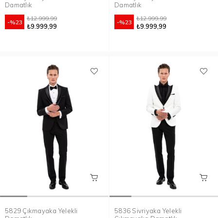
Damatlık
Damatlık
₺12.999,99
₺12.999,99
%23
%23
₺9.999,99
₺9.999,99
5829 Çıkmayaka Yelekli
5836 Sivriyaka Yelekli