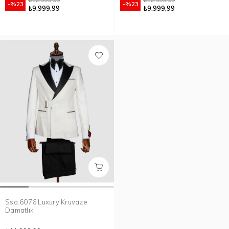
%23
%23
₺9.999,99
₺9.999,99
Ssa.6076 Luxury Kruvaze
Damatlık