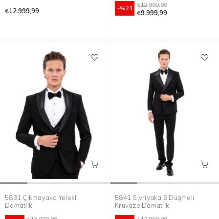
₺12.999,99
%23
₺12.999,99
₺9.999,99
5831 Çıkmayaka Yelekli
5841 Sivriyaka 6 Düğmeli
Damatlık
Kruvaze Damatlık
₺12.999,99
₺12.999,99