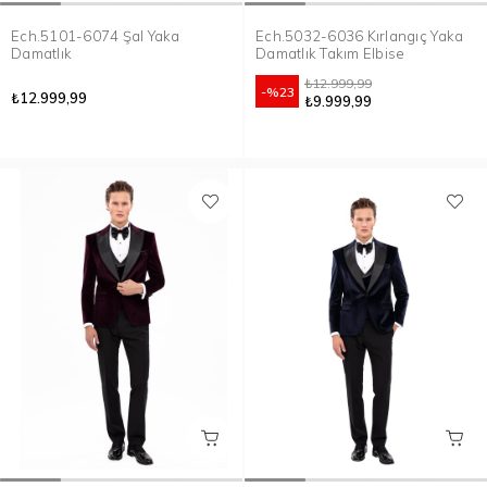
Ech.5101-6074 Şal Yaka
Ech.5032-6036 Kırlangıç Yaka
Damatlık
Damatlık Takım Elbise
₺12.999,99
%23
₺12.999,99
₺9.999,99