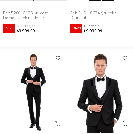
Ech.5201-6126 Kruvaze
Ech.5101-6074 Şal Yaka
Damatlık Takım Elbise
Damatlık
₺12.999,99
₺12.999,99
%23
%23
₺9.999,99
₺9.999,99