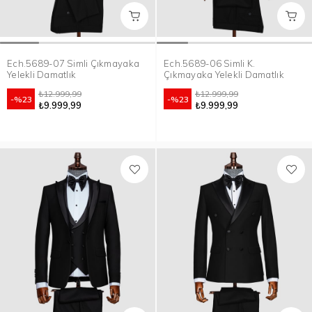
Ech.5689-07 Simli Çıkmayaka
Ech.5689-06 Simli K.
Yelekli Damatlık
Çıkmayaka Yelekli Damatlık
₺12.999,99
₺12.999,99
%23
%23
₺9.999,99
₺9.999,99