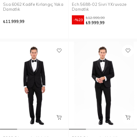
Ssa.6062 Kadife Kırlangıç Yaka
Ech.5688-02 Sivri Y.Kruvaze
Damatlık
Damatlık
₺12.999,99
%23
₺11.999,99
₺9.999,99