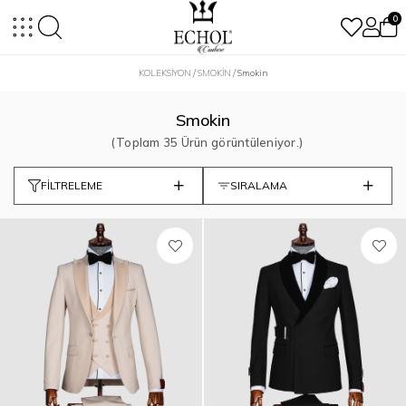
0
KOLEKSİYON
SMOKİN
Smokin
Smokin
35 Ürün
FILTRELEME
SIRALAMA