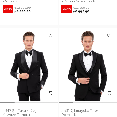
Damatlık
Çıkmayaka Damatlık
₺12.999,99
₺12.999,99
%23
%23
₺9.999,99
₺9.999,99
5842 Şal Yaka 4 Düğmeli
5831 Çıkmayaka Yelekli
Kruvaze Damatlık
Damatlık