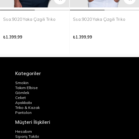
Ssa.9020 Yaka Çizgili Triko
Ssa.9020 Yaka Çizgili Triko
₺1.399,99
₺1.399,99
Kategoriler
Smokin
Takım Elbise
Gömlek
Ceket
Ayakkabı
Triko & Kazak
Pantolon
Müşteri İlişkileri
Hesabım
Sipariş Takibi