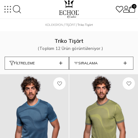
0
KOLEKSİYON
TİŞÖRT
Triko Tişört
Triko Tişört
12 Ürün
FILTRELEME
SIRALAMA