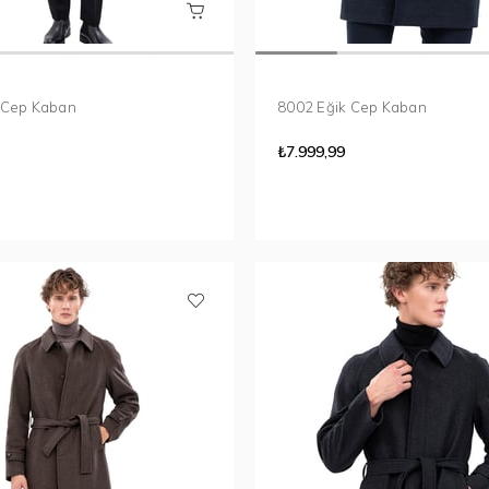
 Cep Kaban
8002 Eğik Cep Kaban
₺7.999,99