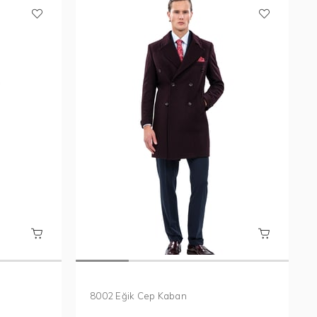
8002 Eğik Cep Kaban