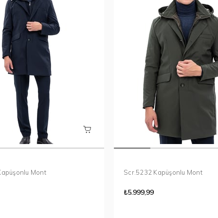
Kapüşonlu Mont
Scr.5232 Kapüşonlu Mont
₺5.999,99