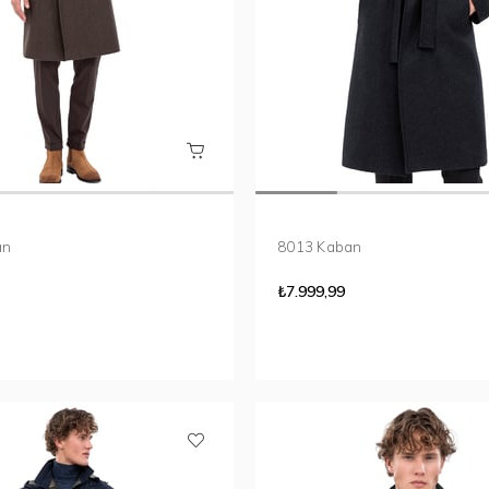
ban
8013 Kaban
₺7.999,99