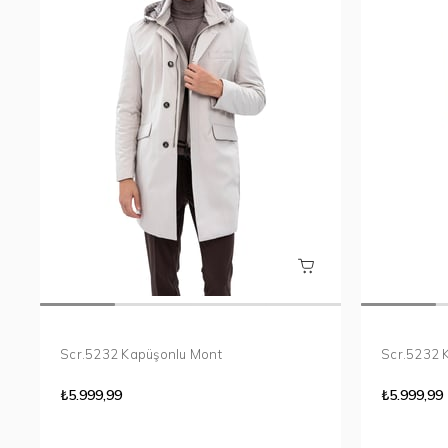
Scr.5232 Kapüşonlu Mont
Scr.5232 
₺5.999,99
₺5.999,99