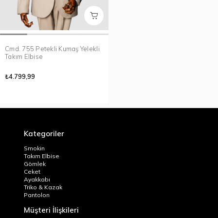
Cmd. 755 Petekli Kumaş Yelekli
Takım Elbise
₺4.799,99
Kategoriler
Smokin
Takım Elbise
Gömlek
Ceket
Ayakkabı
Triko & Kazak
Pantolon
Müşteri İlişkileri