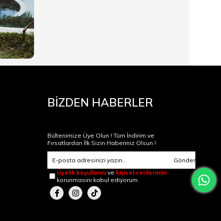
BİZDEN HABERLER
Bültenimize Üye Olun ! Tüm İndirim ve
Fırsatlardan İlk Sizin Haberiniz Olsun !
Gönder
Üyelik koşullarını
ve
kişisel verilerimin
korunmasını kabul ediyorum.