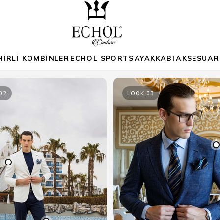
HİRLİ KOMBİNLER
ECHOL SPORTS
AYAKKABI
AKSESUAR
02
LOOK 03